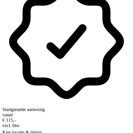
Startgarantie aanwezig
vanaf
€ 115,-
excl. btw
Kies locatie & datum