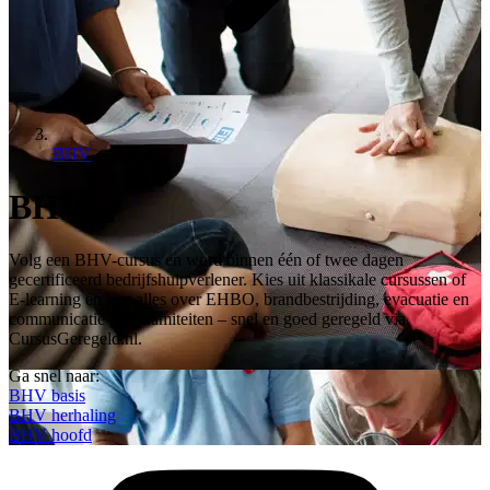
BHV
BHV
Volg een BHV-cursus en word binnen één of twee dagen
gecertificeerd bedrijfshulpverlener. Kies uit klassikale cursussen of
E-learning en leer alles over EHBO, brandbestrijding, evacuatie en
communicatie bij calamiteiten – snel en goed geregeld via
CursusGeregeld.nl.
Ga snel naar:
BHV basis
BHV herhaling
BHV hoofd