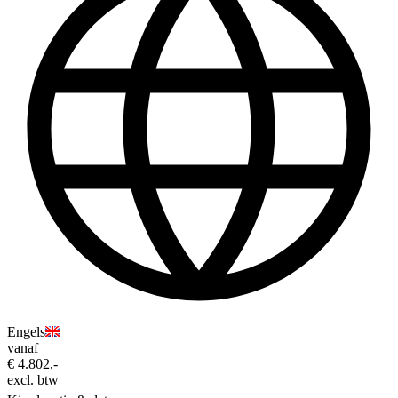
Engels
vanaf
€ 4.802,-
excl. btw