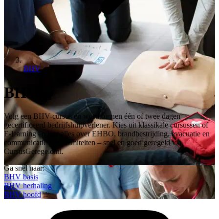
BHV
BHV
Volg een BHV-cursus en word binnen één of twee dagen
gecertificeerd bedrijfshulpverlener. Kies uit klassikale cursussen of
E-learning en leer alles over EHBO, brandbestrijding, evacuatie en
communicatie bij calamiteiten – snel en goed geregeld via
CursusGeregeld.nl.
Ga snel naar:
BHV basis
BHV herhaling
BHV hoofd