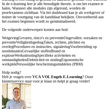
In de e-learning leer je alle benodigde theorie. is om het examen te
halen. Wanneer alle modules zijn afgerond, worden de
proefexamens zichtbaar. Via het dashboard kan je als werkgever of
trainer de voortgang van de kandidaat bekijken. Onvoorbereid aan
het examen beginnen wordt zo geminimaliseerd.
De volgende onderwerpen komen aan bod:
WetgevingGevaren, risico's en preventieOngevallen: oorzaken en
preventieVeiligheidsgedragTaken, rechten, plichten en
overlegProcedures en instructies, signaleringVoorbereiding op
noodsituatiesGevaarlijke stoffenBrand en
explosieWerkuitrustingSpecifieke activiteiten en
omstandighedenElektriciteit en stralingErgonomische
werkplekPersoonlijke beschermingsmiddelen (PBM)
Hulp nodig?
Heb je vragen over
VCA VOL Engels E-Learning
? Onze
klantenservice staat voor je klaar en helpt je graag verder!