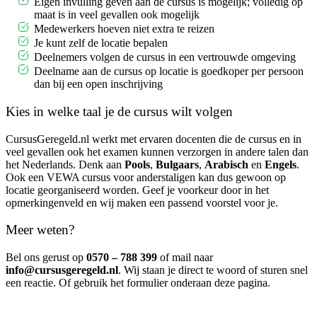
Eigen invulling geven aan de cursus is mogelijk; volledig op
maat is in veel gevallen ook mogelijk
Medewerkers hoeven niet extra te reizen
Je kunt zelf de locatie bepalen
Deelnemers volgen de cursus in een vertrouwde omgeving
Deelname aan de cursus op locatie is goedkoper per persoon
dan bij een open inschrijving
Kies in welke taal je de cursus wilt volgen
CursusGeregeld.nl werkt met ervaren docenten die de cursus en in
veel gevallen ook het examen kunnen verzorgen in andere talen dan
het Nederlands. Denk aan
Pools
,
Bulgaars
,
Arabisch
en
Engels
.
Ook een VEWA cursus voor anderstaligen kan dus gewoon op
locatie georganiseerd worden. Geef je voorkeur door in het
opmerkingenveld en wij maken een passend voorstel voor je.
Meer weten?
Bel ons gerust op
0570 – 788 399
of mail naar
info@cursusgeregeld.nl
. Wij staan je direct te woord of sturen snel
een reactie. Of gebruik het formulier onderaan deze pagina.