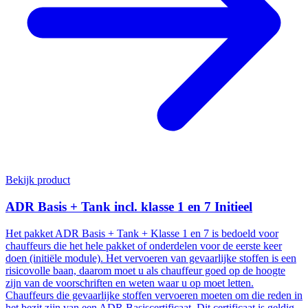
Bekijk product
ADR Basis + Tank incl. klasse 1 en 7 Initieel
Het pakket ADR Basis + Tank + Klasse 1 en 7 is bedoeld voor
chauffeurs die het hele pakket of onderdelen voor de eerste keer
doen (initiële module). Het vervoeren van gevaarlijke stoffen is een
risicovolle baan, daarom moet u als chauffeur goed op de hoogte
zijn van de voorschriften en weten waar u op moet letten.
Chauffeurs die gevaarlijke stoffen vervoeren moeten om die reden in
het bezit zijn van een ADR Basiscertificaat. Dit certificaat is geldig