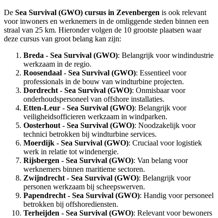
De
Sea Survival (GWO) cursus in Zevenbergen
is ook relevant
voor inwoners en werknemers in de omliggende steden binnen een
straal van 25 km. Hieronder volgen de 10 grootste plaatsen waar
deze cursus van groot belang kan zijn:
Breda - Sea Survival (GWO)
: Belangrijk voor windindustrie
werkzaam in de regio.
Roosendaal - Sea Survival (GWO)
: Essentieel voor
professionals in de bouw van windturbine projecten.
Dordrecht - Sea Survival (GWO)
: Onmisbaar voor
onderhoudspersoneel van offshore installaties.
Etten-Leur - Sea Survival (GWO)
: Belangrijk voor
veiligheidsofficieren werkzaam in windparken.
Oosterhout - Sea Survival (GWO)
: Noodzakelijk voor
technici betrokken bij windturbine services.
Moerdijk - Sea Survival (GWO)
: Cruciaal voor logistiek
werk in relatie tot windenergie.
Rijsbergen - Sea Survival (GWO)
: Van belang voor
werknemers binnen maritieme sectoren.
Zwijndrecht - Sea Survival (GWO)
: Belangrijk voor
personen werkzaam bij scheepswerven.
Papendrecht - Sea Survival (GWO)
: Handig voor personeel
betrokken bij offshorediensten.
Terheijden - Sea Survival (GWO)
: Relevant voor bewoners