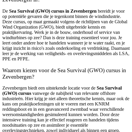
De
Sea Survival (GWO) cursus in Zevenbergen
bereidt je voor
op potentiële gevaren die je tegenkomt binnen de windindustrie.
Deze cursus, op maat gemaakt volgens de richtlijnen van de Global
Wind Organization (GWO), biedt uitgebreide kennis en
praktijkervaring. Werk je in de bouw, onderhoud of service van
windturbines op zee? Dan is deze training essentieel voor jou. Je
leert onder andere hoe te handelen wanneer je te water raakt, en je
krijgt inzicht in risico's zoals onderkoeling en verdrinking. Daarnaast
leer je de werking van veiligheids- en overlevingsmiddelen als LSA,
PPE en PFPE.
Waarom kiezen voor de Sea Survival (GWO) cursus in
Zevenbergen?
Zevenbergen biedt een uitstekende locatie voor de
Sea Survival
(GWO) cursus
vanwege de nabijheid van relevante offshore
industrieën. Hier krijg je niet alleen theoretische kennis, maar ook de
kans om praktijkoefeningen uit te voeren met een KNRM
reddingsboot en in een geavanceerd zwembad waar verschillende
weersomstandigheden gesimuleerd kunnen worden. Door deze
intensieve training kan je effectief reageren en handelen tijdens
noodsituaties op zee en assimileer je essentiële
overlevingstechnieken, zowel individueel als binnen een groep.