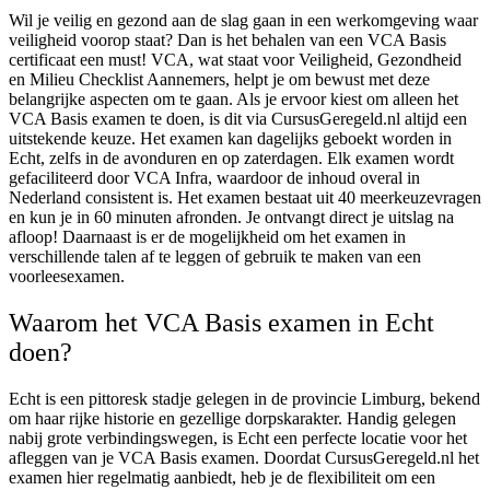
Wil je veilig en gezond aan de slag gaan in een werkomgeving waar
veiligheid voorop staat? Dan is het behalen van een VCA Basis
certificaat een must! VCA, wat staat voor Veiligheid, Gezondheid
en Milieu Checklist Aannemers, helpt je om bewust met deze
belangrijke aspecten om te gaan. Als je ervoor kiest om alleen het
VCA Basis examen te doen, is dit via CursusGeregeld.nl altijd een
uitstekende keuze. Het examen kan dagelijks geboekt worden in
Echt, zelfs in de avonduren en op zaterdagen. Elk examen wordt
gefaciliteerd door VCA Infra, waardoor de inhoud overal in
Nederland consistent is. Het examen bestaat uit 40 meerkeuzevragen
en kun je in 60 minuten afronden. Je ontvangt direct je uitslag na
afloop! Daarnaast is er de mogelijkheid om het examen in
verschillende talen af te leggen of gebruik te maken van een
voorleesexamen.
Waarom het VCA Basis examen in Echt
doen?
Echt is een pittoresk stadje gelegen in de provincie Limburg, bekend
om haar rijke historie en gezellige dorpskarakter. Handig gelegen
nabij grote verbindingswegen, is Echt een perfecte locatie voor het
afleggen van je VCA Basis examen. Doordat CursusGeregeld.nl het
examen hier regelmatig aanbiedt, heb je de flexibiliteit om een