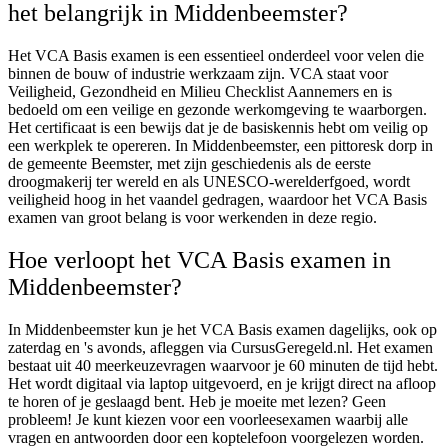
het belangrijk in Middenbeemster?
Het VCA Basis examen is een essentieel onderdeel voor velen die
binnen de bouw of industrie werkzaam zijn. VCA staat voor
Veiligheid, Gezondheid en Milieu Checklist Aannemers en is
bedoeld om een veilige en gezonde werkomgeving te waarborgen.
Het certificaat is een bewijs dat je de basiskennis hebt om veilig op
een werkplek te opereren. In Middenbeemster, een pittoresk dorp in
de gemeente Beemster, met zijn geschiedenis als de eerste
droogmakerij ter wereld en als UNESCO-werelderfgoed, wordt
veiligheid hoog in het vaandel gedragen, waardoor het VCA Basis
examen van groot belang is voor werkenden in deze regio.
Hoe verloopt het VCA Basis examen in
Middenbeemster?
In Middenbeemster kun je het VCA Basis examen dagelijks, ook op
zaterdag en 's avonds, afleggen via CursusGeregeld.nl. Het examen
bestaat uit 40 meerkeuzevragen waarvoor je 60 minuten de tijd hebt.
Het wordt digitaal via laptop uitgevoerd, en je krijgt direct na afloop
te horen of je geslaagd bent. Heb je moeite met lezen? Geen
probleem! Je kunt kiezen voor een voorleesexamen waarbij alle
vragen en antwoorden door een koptelefoon voorgelezen worden.