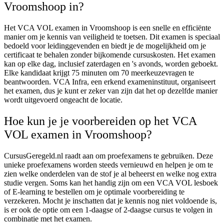
Vroomshoop in?
Het VCA VOL examen in Vroomshoop is een snelle en efficiënte
manier om je kennis van veiligheid te toetsen. Dit examen is speciaal
bedoeld voor leidinggevenden en biedt je de mogelijkheid om je
certificaat te behalen zonder bijkomende cursuskosten. Het examen
kan op elke dag, inclusief zaterdagen en 's avonds, worden geboekt.
Elke kandidaat krijgt 75 minuten om 70 meerkeuzevragen te
beantwoorden. VCA Infra, een erkend exameninstituut, organiseert
het examen, dus je kunt er zeker van zijn dat het op dezelfde manier
wordt uitgevoerd ongeacht de locatie.
Hoe kun je je voorbereiden op het VCA
VOL examen in Vroomshoop?
CursusGeregeld.nl raadt aan om proefexamens te gebruiken. Deze
unieke proefexamens worden steeds vernieuwd en helpen je om te
zien welke onderdelen van de stof je al beheerst en welke nog extra
studie vergen. Soms kan het handig zijn om een VCA VOL lesboek
of E-learning te bestellen om je optimale voorbereiding te
verzekeren. Mocht je inschatten dat je kennis nog niet voldoende is,
is er ook de optie om een 1-daagse of 2-daagse cursus te volgen in
combinatie met het examen.