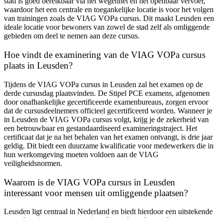
stad is goed bereikbaar via het wegennet en het openbaar vervoer,
waardoor het een centrale en toegankelijke locatie is voor het volgen
van trainingen zoals de VIAG VOPa cursus. Dit maakt Leusden een
ideale locatie voor bewoners van zowel de stad zelf als omliggende
gebieden om deel te nemen aan deze cursus.
Hoe vindt de examinering van de VIAG VOPa cursus
plaats in Leusden?
Tijdens de VIAG VOPa cursus in Leusden zal het examen op de
derde cursusdag plaatsvinden. De Stipel PCE examens, afgenomen
door onafhankelijke gecertificeerde examenbureaus, zorgen ervoor
dat de cursusdeelnemers officieel gecertificeerd worden. Wanneer je
in Leusden de VIAG VOPa cursus volgt, krijg je de zekerheid van
een betrouwbaar en gestandaardiseerd examineringstraject. Het
certificaat dat je na het behalen van het examen ontvangt, is drie jaar
geldig. Dit biedt een duurzame kwalificatie voor medewerkers die in
hun werkomgeving moeten voldoen aan de VIAG
veiligheidsnormen.
Waarom is de VIAG VOPa cursus in Leusden
interessant voor mensen uit omliggende plaatsen?
Leusden ligt centraal in Nederland en biedt hierdoor een uitstekende