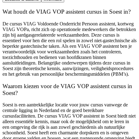
Wat houdt de VIAG VOP assistent cursus in Soest in?
De cursus VIAG Voldoende Onderricht Persoon assistent, kortweg
VIAG VOPa, richt zich op operationele medewerkers die betrokken
zijn bij aardgasgerelateerde werkzaamheden. Deze cursus is
essentieel voor hen die een rol spelen in zowel niet-gastechnische als
beperkte gastechnische taken. Als een VIAG VOP assistent ben je
verantwoordelijk voor werkzaamheden zoals het controleren,
toezichthouden en bedienen van hoofdkranen binnen
aansluitleidingen. Belangrijke onderwerpen tijdens deze cursus in
Soest zijn theoretische kennis, aanwijzingen, veiligheidsprocedures
en het gebruik van persoonlijke beschermingsmiddelen (PBM’s).
Waarom kiezen voor de VIAG VOP assistent cursus in
Soest?
Soest is een aantrekkelijke locatie voor jouw cursus vanwege de
centrale ligging in Nederland en de goed bereikbare
cursusfaciliteiten. De cursus VIAG VOP assistent in Soest biedt niet
alleen essentiële kennis, maar ook de mogelijkheid om te leren in
een omgeving die rijk is aan zowel geschiedenis als natuurlijke
schoonheid. Soest heeft een charmante dorpskern en is omgeven
door groene velden en bossen, wat een rustgevende omgeving biedt