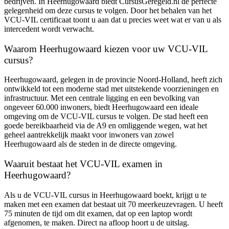
bedrijven. In Heerhugowaard biedt CursusGeregeld.nl de perfecte
gelegenheid om deze cursus te volgen. Door het behalen van het
VCU-VIL certificaat toont u aan dat u precies weet wat er van u als
intercedent wordt verwacht.
Waarom Heerhugowaard kiezen voor uw VCU-VIL
cursus?
Heerhugowaard, gelegen in de provincie Noord-Holland, heeft zich
ontwikkeld tot een moderne stad met uitstekende voorzieningen en
infrastructuur. Met een centrale ligging en een bevolking van
ongeveer 60.000 inwoners, biedt Heerhugowaard een ideale
omgeving om de VCU-VIL cursus te volgen. De stad heeft een
goede bereikbaarheid via de A9 en omliggende wegen, wat het
geheel aantrekkelijk maakt voor inwoners van zowel
Heerhugowaard als de steden in de directe omgeving.
Waaruit bestaat het VCU-VIL examen in
Heerhugowaard?
Als u de VCU-VIL cursus in Heerhugowaard boekt, krijgt u te
maken met een examen dat bestaat uit 70 meerkeuzevragen. U heeft
75 minuten de tijd om dit examen, dat op een laptop wordt
afgenomen, te maken. Direct na afloop hoort u de uitslag.