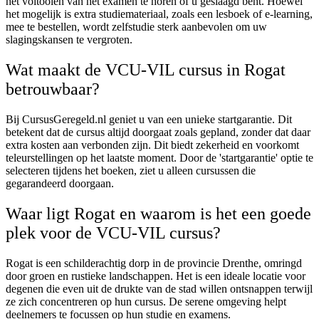
het voltooien van het examen te horen of u geslaagd bent. Hoewel
het mogelijk is extra studiemateriaal, zoals een lesboek of e-learning,
mee te bestellen, wordt zelfstudie sterk aanbevolen om uw
slagingskansen te vergroten.
Wat maakt de VCU-VIL cursus in Rogat
betrouwbaar?
Bij CursusGeregeld.nl geniet u van een unieke startgarantie. Dit
betekent dat de cursus altijd doorgaat zoals gepland, zonder dat daar
extra kosten aan verbonden zijn. Dit biedt zekerheid en voorkomt
teleurstellingen op het laatste moment. Door de 'startgarantie' optie te
selecteren tijdens het boeken, ziet u alleen cursussen die
gegarandeerd doorgaan.
Waar ligt Rogat en waarom is het een goede
plek voor de VCU-VIL cursus?
Rogat is een schilderachtig dorp in de provincie Drenthe, omringd
door groen en rustieke landschappen. Het is een ideale locatie voor
degenen die even uit de drukte van de stad willen ontsnappen terwijl
ze zich concentreren op hun cursus. De serene omgeving helpt
deelnemers te focussen op hun studie en examens.